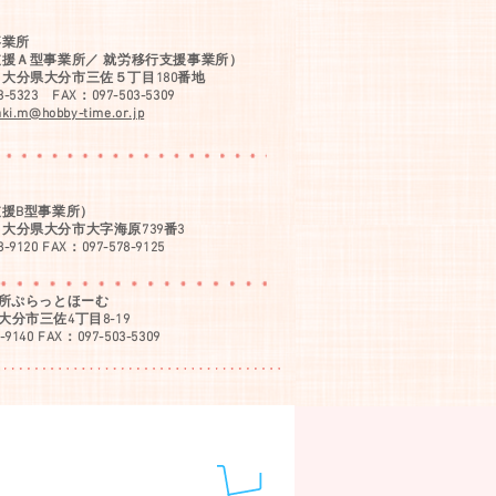
事業所
支援Ａ型事業所／
就労移行支援事業所）
08 大分県大分市三佐５丁目180番地
3-5323 FAX：097-503-5309
aki.m@hobby-time.or.jp
援B型事業所）
07 大分県大分市大字海原739番3
8-9120 FAX：097-578-9125
所ぷらっとほーむ
8 大分市三佐4丁目8-19
-9140 FAX：097-503-5309