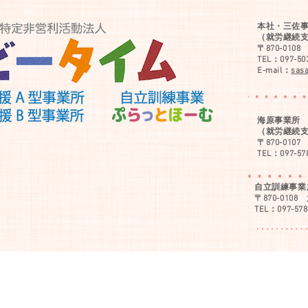
本社・三佐
（就労継続
〒870-01
TEL：097-50
E-mail：
sas
海原事業所
（就労継続支
〒870-01
TEL：097-57
自立訓練事業
〒870-010
TEL：097-578