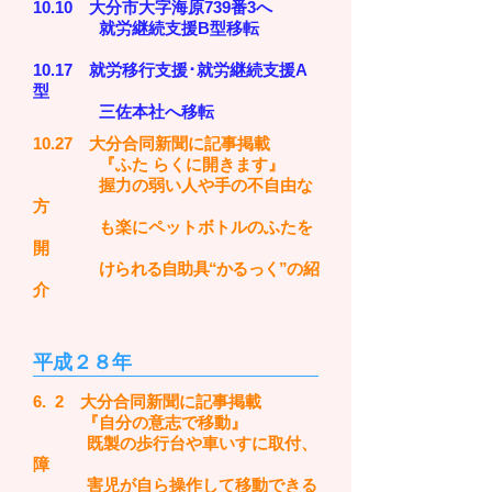
10.10 大分市大字海原739番3へ
就労継続支援B型移転
10.17 就労移行支援･就労継続支援A
型
三佐本社へ移転
10.27 大分合同新聞に記事掲載
『ふた らくに開きます』
握力の弱い人や手の不自由な
方
も楽にペットボトルのふたを
開
けられる自助具“かるっく”の紹
介
平成２８年
6. 2 大分合同新聞に記事掲載
『自分の意志で移動』
既製の歩行台や車いすに取付、
障
害児が自ら操作して移動できる