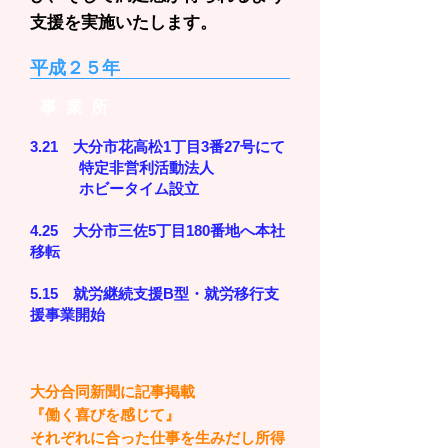
支援を実施いたします。
平成２５年
事業所
3.21 大分市花高松1丁目3番27号にて
特定非営利活動法人
ホビータイム設立
4.25 大分市三佐5丁目180番地へ本社
移転
5.15 就労継続支援B型・就労移行支
援事業開始
大分合同新聞に記事掲載
『働く喜びを感じて』
それぞれに合った仕事を生みだし所得
​INFOMATION