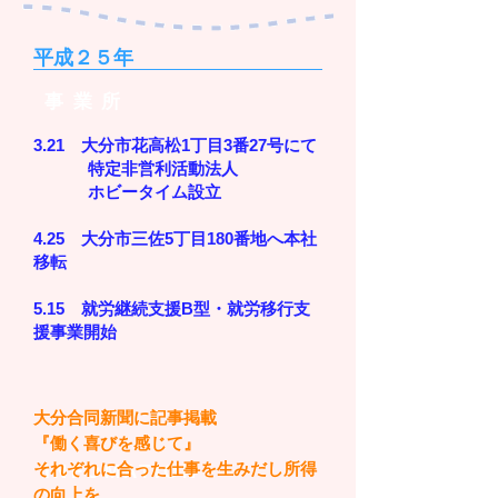
平成２５年
事業所
3.21 大分市花高松1丁目3番27号にて
特定非営利活動法人
ホビータイム設立
4.25 大分市三佐5丁目180番地へ本社
移転
5.15 就労継続支援B型・就労移行支
援事業開始
大分合同新聞に記事掲載
『働く喜びを感じて』
それぞれに合った仕事を生みだし所得
​INFOMATION
の向上を