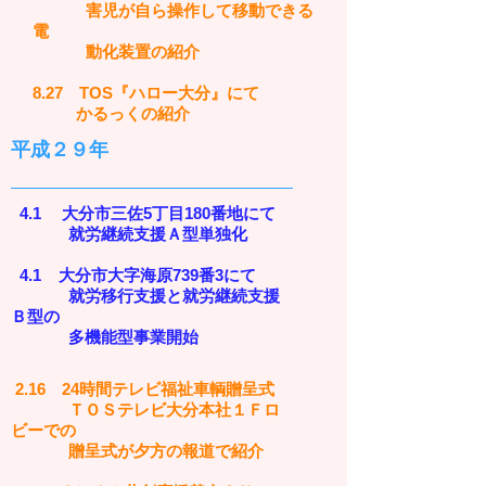
害児が自ら操作して移動できる
電
動化装置の紹介
8.27 TOS『ハロー大分』にて
かるっくの紹介
平成２９
年
4.1 大分市三佐5丁目180番地にて
就労継続支援Ａ型単独化
4.1 大分市大字海原739番3にて
就労移行支援と
就労継続支援
Ｂ型の
多機能型事業開始
2.16 24時間テレビ福祉車輌贈呈式
ＴＯＳテレビ大分本社１Ｆロ
ビーでの
贈呈式が夕方の報道で紹介