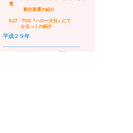
電
動化装置の紹介
8.27 TOS『ハロー大分』にて
かるっくの紹介
平成２９
年
4.1 大分市三佐5丁目180番地にて
就労継続支援Ａ型単独化
4.1 大分市大字海原739番3にて
就労移行支援と
就労継続支援
Ｂ型の
多機能型事業開始
2.16 24時間テレビ福祉車輌贈呈式
ＴＯＳテレビ大分本社１Ｆロ
ビーでの
贈呈式が夕方の報道で紹介
3. 9 めじろん共創応援基金より